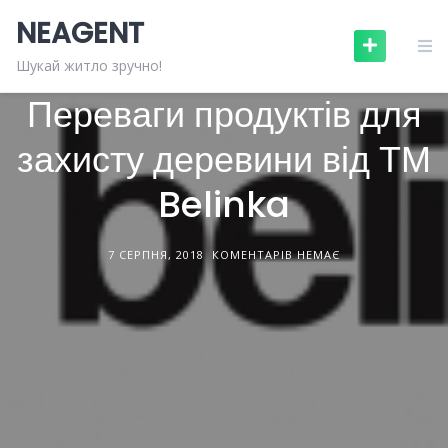
Skip
NEAGENT
to
content
БУДІВЕЛЬНІ МАТЕРІАЛИ
СТАТТІ
Шукай житло зручно!
Переваги продуктів для
захисту деревини від ТМ
Belinka
7 СЕРПНЯ, 2018
КОМЕНТАРІВ НЕМАЄ