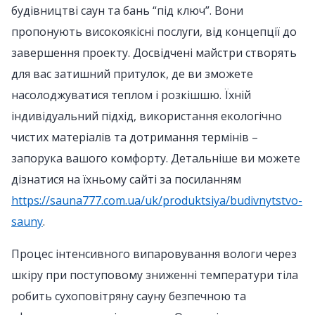
будівництві саун та бань “під ключ”. Вони
пропонують високоякісні послуги, від концепції до
завершення проекту. Досвідчені майстри створять
для вас затишний притулок, де ви зможете
насолоджуватися теплом і розкішшю. Їхній
індивідуальний підхід, використання екологічно
чистих матеріалів та дотримання термінів –
запорука вашого комфорту. Детальніше ви можете
дізнатися на їхньому сайті за посиланням
https://sauna777.com.ua/uk/produktsiya/budivnytstvo-
sauny
.
Процес інтенсивного випаровування вологи через
шкіру при поступовому зниженні температури тіла
робить сухоповітряну сауну безпечною та