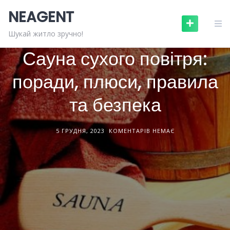
Skip
NEAGENT
to
content
БУДІВНИЦТВО ТА РЕМОНТ
СТАТТІ
Шукай житло зручно!
Сауна сухого повітря:
поради, плюси, правила
та безпека
5 ГРУДНЯ, 2023
КОМЕНТАРІВ НЕМАЄ