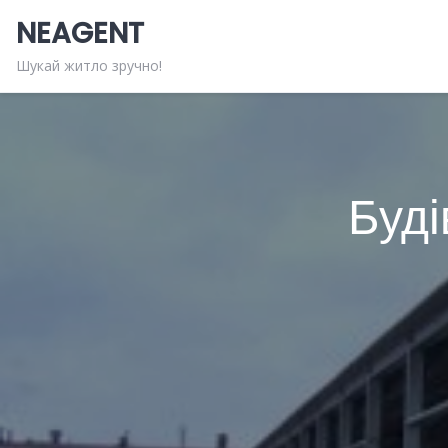
Skip
NEAGENT
to
content
Шукай житло зручно!
Буді