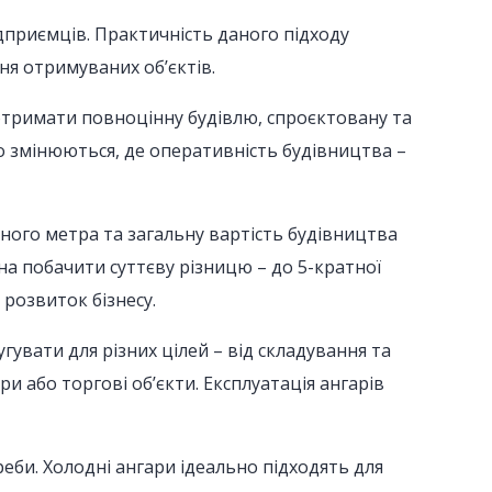
ідприємців. Практичність даного підходу
ня отримуваних об’єктів.
отримати повноцінну будівлю, спроєктовану та
о змінюються, де оперативність будівництва –
тного метра та загальну вартість будівництва
а побачити суттєву різницю – до 5-кратної
 розвиток бізнесу.
увати для різних цілей – від складування та
и або торгові об’єкти. Експлуатація ангарів
еби. Холодні ангари ідеально підходять для