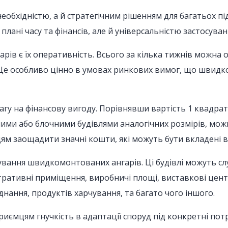
необхідністю, а й стратегічним рішенням для багатьох п
лані часу та фінансів, але й універсальністю застосуван
ів є їх оперативність. Всього за кілька тижнів можна 
. Це особливо цінно в умовах ринкових вимог, що швидк
вагу на фінансову вигоду. Порівнявши вартість 1 квадра
и або блочними будівлями аналогічних розмірів, можн
ям заощадити значні кошти, які можуть бути вкладені в
вання швидкомонтованих ангарів. Ці будівлі можуть слуг
тративні приміщення, виробничі площі, виставкові центр
нання, продуктів харчування, та багато чого іншого.
иємцям гнучкість в адаптації споруд під конкретні потр