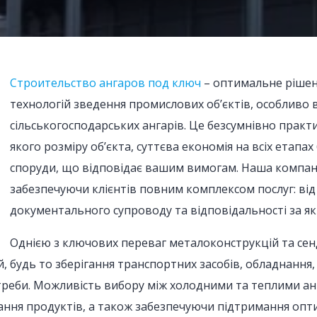
Строительство ангаров под ключ
– оптимальне рішен
технологій зведення промислових об’єктів, особливо
сільськогосподарських ангарів. Це безсумнівно практ
якого розміру об’єкта, суттєва економія на всіх етап
споруди, що відповідає вашим вимогам. Наша компанія
забезпечуючи клієнтів повним комплексом послуг: ві
документального супроводу та відповідальності за як
Однією з ключових переваг металоконструкцій та сендв
 будь то зберігання транспортних засобів, обладнання, 
потреби. Можливість вибору між холодними та теплими ан
ання продуктів, а також забезпечуючи підтримання опт