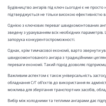
Будівництво ангарів під ключ сьогодні є не просто 
підтверджується не тільки високою ефективністю в п
Однією з ключових переваг швидкомонтованих ангар
зведену з урахуванням всіх необхідних параметрів
запорука конкурентоспроможності.
Однак, крім тимчасової економії, варто звернути у
швидкомонтованого ангара з традиційними цегляним
переваги економії. Такий підхід дозволяє підприємц
Важливим аспектом є також універсальність застосу
обладнання С/Г об’єктів до використання як адмініс
можлива для зберігання транспортних засобів, облад
Вибір між холодними та теплими ангарами дає підпр