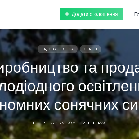
Додати оголошення
Г
САДОВА ТЕХНІКА
СТАТТІ
иробництво та прод
тлодіодного освітлен
номних сонячних с
16 ЧЕРВНЯ, 2025
КОМЕНТАРІВ НЕМАЄ