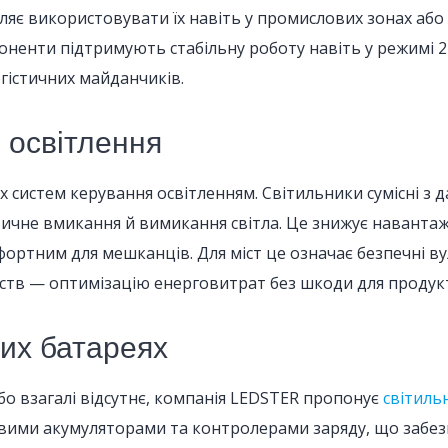
ляє використовувати їх навіть у промислових зонах або
оненти підтримують стабільну роботу навіть у режимі 24
огістичних майданчиків.
 освітлення
систем керування освітленням. Світильники сумісні з 
чне вмикання й вимикання світла. Це знижує навантаже
фортним для мешканців. Для міст це означає безпечні ву
ств — оптимізацію енерговитрат без шкоди для продукт
их батареях
бо взагалі відсутнє, компанія LEDSTER пропонує
світиль
євими акумуляторами та контролерами заряду, що забез