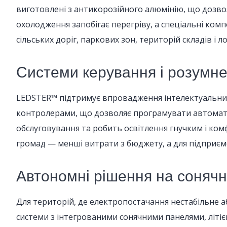
виготовлені з антикорозійного алюмінію, що дозво
охолодження запобігає перегріву, а спеціальні комп
сільських доріг, паркових зон, територій складів і л
Системи керування і розумне
LEDSTER™ підтримує впровадження інтелектуальних 
контролерами, що дозволяє програмувати автомати
обслуговування та робить освітлення гнучким і ком
громад — менші витрати з бюджету, а для підприєм
Автономні рішення на сонячн
Для територій, де електропостачання нестабільне а
системи з інтегрованими сонячними панелями, літі