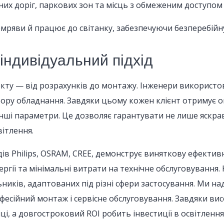
них доріг, паркових зон та місць з обмеженим доступом
мряви й працює до світанку, забезпечуючи безперебійну
індивідуальний підхід
кту — від розрахунків до монтажу. Інженери використ
ору обладнання. Завдяки цьому кожен клієнт отримує о
нші параметри. Це дозволяє гарантувати не лише яскравіс
ітлення.
дів Philips, OSRAM, CREE, демонструє виняткову ефективн
гії та мінімальні витрати на технічне обслуговування.
иків, адаптованих під різні сфери застосування. Ми над
фесійний монтаж і сервісне обслуговування. Завдяки ви
яці, а довгостроковий ROI робить інвестиції в освітлен