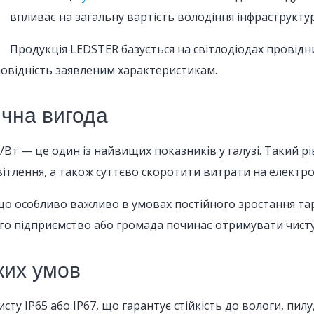
впливає на загальну вартість володіння інфраструкту
Продукція LEDSTER базується на світлодіодах провідни
дповідність заявленим характеристикам.
ічна вигода
/Вт — це один із найвищих показників у галузі. Такий 
вітлення, а також суттєво скоротити витрати на електро
що особливо важливо в умовах постійного зростання тар
чого підприємство або громада починає отримувати чисту
яких умов
ту IP65 або IP67, що гарантує стійкість до вологи, пилу