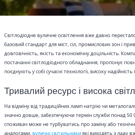
Світлодіодне вуличне освітлення вже давно переста
базовий стандарт для міст, сіл, промислових зон і при
довговічність, якість та економічну доцільність. Комп
постачанні світлодіодного обладнання, пропонує повн
поєднують у собі сучасні технології, високу надійність
Тривалий ресурс і висока світ
На відміну від традиційних ламп натрію чи металогал
значно довше, забезпечуючи термін служби понад 50 0
споживач може не турбуватись про заміну або технічне
аналогами,
вуличні світильники
які виходять з ладу вж