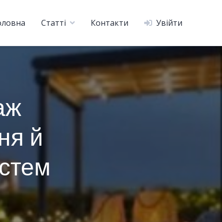
оловна
Статті
Контакти
Увійти
аж
ня й
истем