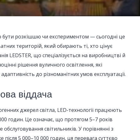
ло бути розкішшю чи експериментом — сьогодні це
ватних територій, який обирають ті, хто цінує
анія LEDSTER, що спеціалізується на виробництві й
оцінні рішення вуличного освітлення, які
 і адаптивність до різноманітних умов експлуатації.
лова віддача
огенних джерел світла, LED-технології працюють
00 годин. Це означає, що протягом 5–7 років
 обслуговування світильників. У порівнянні з
е після 5 000–10 000 годин, ця перевага суттєво