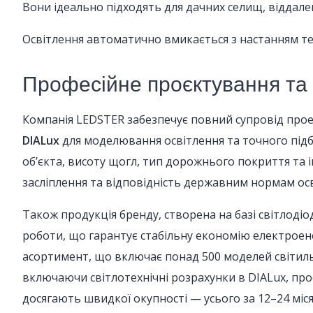
Вони ідеально підходять для дачних селищ, віддале
Освітлення автоматично вмикається з настанням те
Професійне проєктування та 
Компанія LEDSTER забезпечує повний супровід прое
DIALux
для моделювання освітлення та точного підб
об’єкта, висоту щогл, тип дорожнього покриття та і
засліплення та відповідність державним нормам осв
Також продукція бренду, створена на базі світлодіо
роботи, що гарантує стабільну економію електроенер
асортимент, що включає понад 500 моделей світильн
включаючи світлотехнічні розрахунки в DIALux, про
досягають швидкої окупності — усього за 12–24 міс