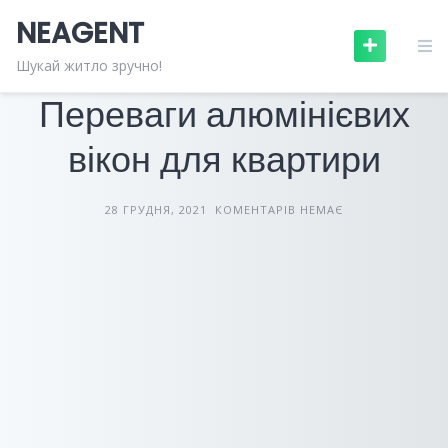
Skip
NEAGENT
to
content
БУДІВНИЦТВО ТА РЕМОНТ
СТАТТІ
Шукай житло зручно!
Переваги алюмінієвих
вікон для квартири
28 ГРУДНЯ, 2021
КОМЕНТАРІВ НЕМАЄ